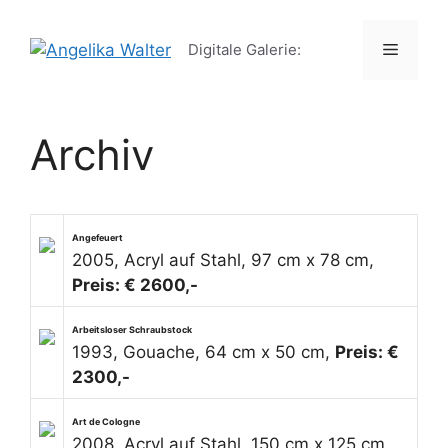
Zum
Inhalt
Menü
Digitale Galerie:
springen
Archiv
Angefeuert
2005, Acryl auf Stahl, 97 cm x 78 cm,
Preis: € 2600,-
Arbeitsloser Schraubstock
1993, Gouache, 64 cm x 50 cm,
Preis: €
2300,-
Art de Cologne
2008, Acryl auf Stahl, 150 cm x 125 cm,